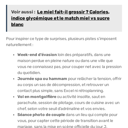
Voir aussi :
Le miel fait-il grossir ? Calories,
indice glycémique et le match miel vs sucre
blanc
Pour inspirer ce type de surprises, plusieurs pistes s’imposent
naturellement :
Week-end d’évasion
loin des préparatifs, dans une
maison perdue en pleine nature ou dans une ville que
vous ne connaissez pas, pour couper net avec la pression
du quotidien.
Journée spa ou hammam
pour relâcher la tension, offrir
au corps un sas de décompression, et retrouver un
contact plus simple, sans Excel ni rétroplanning.
Vol en montgolfière
ou activité insolite, saut en
parachute, session de pilotage, cours de cuisine avec un
chef, selon votre seuil d’adrénaline et vos envies.
Séance photo de couple
dans un lieu qui compte pour
vous, pour capter cette période de transition avant le
mariage, sans la mise en scène officielle du jour J.