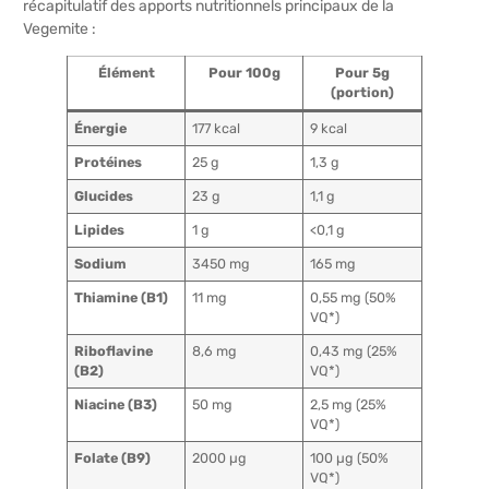
récapitulatif des apports nutritionnels principaux de la
Vegemite :
Élément
Pour 100g
Pour 5g
(portion)
Énergie
177 kcal
9 kcal
Protéines
25 g
1,3 g
Glucides
23 g
1,1 g
Lipides
1 g
<0,1 g
Sodium
3450 mg
165 mg
Thiamine (B1)
11 mg
0,55 mg (50%
VQ*)
Riboflavine
8,6 mg
0,43 mg (25%
(B2)
VQ*)
Niacine (B3)
50 mg
2,5 mg (25%
VQ*)
Folate (B9)
2000 µg
100 µg (50%
VQ*)